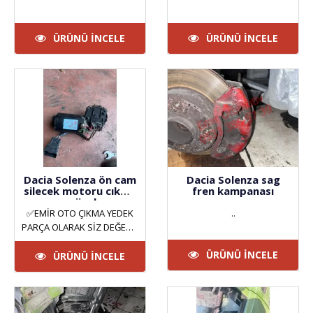
ÜRÜNÜ İNCELE
ÜRÜNÜ İNCELE
Dacia Solenza ön cam
Dacia Solenza sag
silecek motoru cıkma
fren kampanası
orjinal
✅EMİR OTO ÇIKMA YEDEK
..
PARÇA OLARAK SİZ DEĞERLİ
MÜŞTERİLERİMİZE HİZMET
ÜRÜNÜ İNCELE
VERMEKTEYİZ. ANKARA
ÜRÜNÜ İNCELE
YILDIZ SAN..