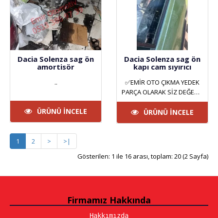
Dacia Solenza sag ön
Dacia Solenza sag ön
amortisör
kapı cam sıyırıcı
..
✅EMİR OTO ÇIKMA YEDEK
PARÇA OLARAK SİZ DEĞERLİ
MÜŞTERİLERİMİZE HİZMET
ÜRÜNÜ İNCELE
VERMEKTEYİZ. ANKARA
ÜRÜNÜ İNCELE
YILDIZ SAN..
1
2
>
>|
Gösterilen: 1 ile 16 arası, toplam: 20 (2 Sayfa)
Firmamız Hakkında
Hakkımızda