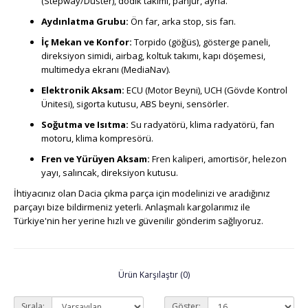
(Stepway/Duster), dodik takımı, panjur, ayna.
Aydınlatma Grubu:
Ön far, arka stop, sis farı.
İç Mekan ve Konfor:
Torpido (göğüs), gösterge paneli,
direksiyon simidi, airbag, koltuk takımı, kapı döşemesi,
multimedya ekranı (MediaNav).
Elektronik Aksam:
ECU (Motor Beyni), UCH (Gövde Kontrol
Ünitesi), sigorta kutusu, ABS beyni, sensörler.
Soğutma ve Isıtma:
Su radyatörü, klima radyatörü, fan
motoru, klima kompresörü.
Fren ve Yürüyen Aksam:
Fren kaliperi, amortisör, helezon
yayı, salıncak, direksiyon kutusu.
İhtiyacınız olan Dacia çıkma parça için modelinizi ve aradığınız
parçayı bize bildirmeniz yeterli. Anlaşmalı kargolarımız ile
Türkiye'nin her yerine hızlı ve güvenilir gönderim sağlıyoruz.
Ürün Karşılaştır (0)
Sırala:
Göster: