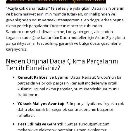
"Azıyla çok daha fazlası" felsefesiyle yola çıkan Dacia'nızın onarım
ve bakım maliyetlerini minimumda tutarken, orijinalliğinden ve
güvenliğinden ödün vermek istemiyorsanız, en doğru adres orijinal
çıkma yedek parçalardır. Duster'ın maceracı ruhundan
Sandero'nun şehirli dinamizmine, Lodgy'nin geniş ailesinden
Logan'ın sadeliğine kadar tüm Dacia modelleri için A'dan Z'ye çıkma
parça ihtiyacınızı, test edilmiş, garantili ve bütçe dostu çözümlerle
karşılıyoruz.
Neden Orijinal Dacia Çıkma Parçalarını
Tercih Etmelisiniz?
Renault Kalitesi ve Uyumu:
Dacia, Renault Grubu'nun bir
parçasıdır ve birçok parçasını Renault modelleriyle ortak
kullanır. Orijinal çıkma parçalar, bu mühendislik uyumunu
%100 korur.
Yüksek Maliyet Avantajı:
Sıfır parça fiyatlarına kıyasla çok
daha ekonomik bir seçenek sunarak onarım bütçenizi
rahatlatır.
Test Edilmiş ve Garantili:
Satışa sunduğumuz tüm
mekanik ve elektronik parçalar, uzman ekiplerimiz