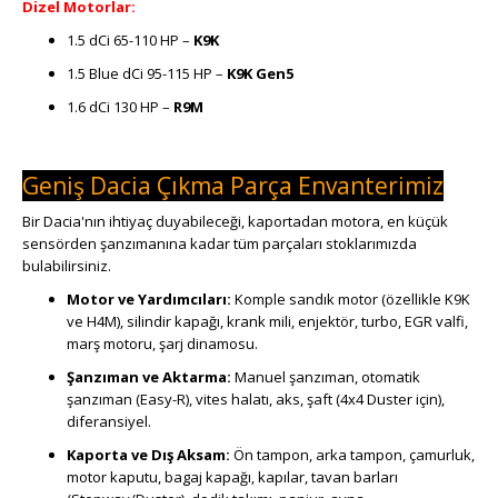
Dizel Motorlar:
1.5 dCi 65-110 HP –
K9K
1.5 Blue dCi 95-115 HP –
K9K Gen5
1.6 dCi 130 HP –
R9M
Geniş Dacia Çıkma Parça Envanterimiz
Bir Dacia'nın ihtiyaç duyabileceği, kaportadan motora, en küçük
sensörden şanzımanına kadar tüm parçaları stoklarımızda
bulabilirsiniz.
Motor ve Yardımcıları:
Komple sandık motor (özellikle K9K
ve H4M), silindir kapağı, krank mili, enjektör, turbo, EGR valfi,
marş motoru, şarj dinamosu.
Şanzıman ve Aktarma:
Manuel şanzıman, otomatik
şanzıman (Easy-R), vites halatı, aks, şaft (4x4 Duster için),
diferansiyel.
Kaporta ve Dış Aksam:
Ön tampon, arka tampon, çamurluk,
motor kaputu, bagaj kapağı, kapılar, tavan barları