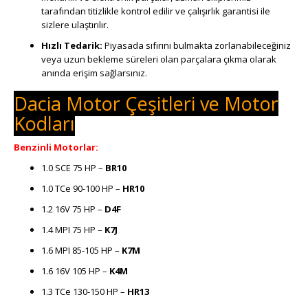
tarafından titizlikle kontrol edilir ve çalışırlık garantisi ile
sizlere ulaştırılır.
Hızlı Tedarik:
Piyasada sıfırını bulmakta zorlanabileceğiniz
veya uzun bekleme süreleri olan parçalara çıkma olarak
anında erişim sağlarsınız.
Dacia Motor Çeşitleri ve Motor
Kodları
Benzinli Motorlar:
1.0 SCE 75 HP –
BR10
1.0 TCe 90-100 HP –
HR10
1.2 16V 75 HP –
D4F
1.4 MPI 75 HP –
K7J
1.6 MPI 85-105 HP –
K7M
1.6 16V 105 HP –
K4M
1.3 TCe 130-150 HP –
HR13