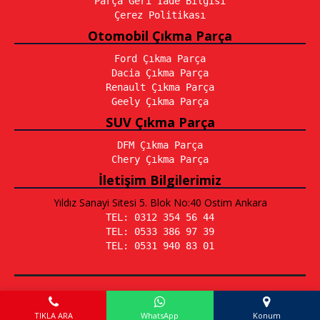
Parça Geri İade Bilgisi
Çerez Politikası
Otomobil Çıkma Parça
Ford Çıkma Parça
Dacia Çıkma Parça
Renault Çıkma Parça
Geely Çıkma Parça
SUV Çıkma Parça
DFM Çıkma Parça
Chery Çıkma Parça
İletişim Bilgilerimiz
Yıldız Sanayi Sitesi 5. Blok No:40 Ostim Ankara
TEL: 0312 354 56 44
TEL: 0533 386 97 39
TEL: 0531 940 83 01
Emir Otomotiv © 2026 - Tüm Hakları Saklıdır.
Tasarım:
Yaşarlar Bilişim
TIKLA ARA
WhatsApp
Konum