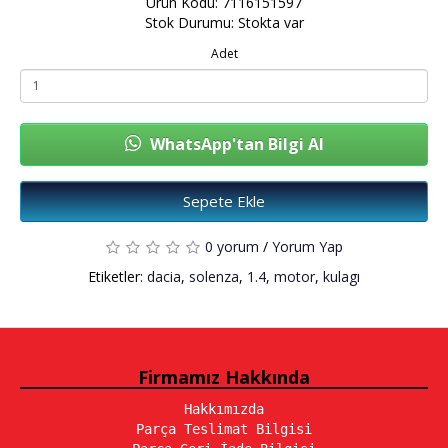
Ürün Kodu: 7116151597
Stok Durumu: Stokta var
Adet
WhatsApp'tan Bilgi Al
Sepete Ekle
0 yorum
/
Yorum Yap
Etiketler:
dacia
,
solenza
,
1.4
,
motor
,
kulagı
Firmamız Hakkında
Hakkımızda
Parça Teslimat Bilgisi