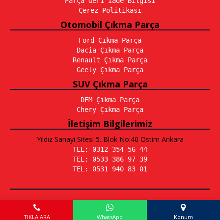
Parça Geri İade Bilgisi
Çerez Politikası
Otomobil Çıkma Parça
Ford Çıkma Parça
Dacia Çıkma Parça
Renault Çıkma Parça
Geely Çıkma Parça
SUV Çıkma Parça
DFM Çıkma Parça
Chery Çıkma Parça
İletişim Bilgilerimiz
Yıldız Sanayi Sitesi 5. Blok No:40 Ostim Ankara
TEL: 0312 354 56 44
TEL: 0533 386 97 39
TEL: 0531 940 83 01
Emir Otomotiv © 2026 - Tüm Hakları Saklıdır.
Tasarım:
Yaşarlar Bilişim
TIKLA ARA
WhatsApp
Konum