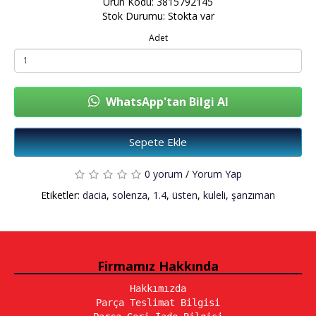
Ürün Kodu: 3815792145
Stok Durumu: Stokta var
Adet
WhatsApp'tan Bilgi Al
Sepete Ekle
0 yorum
/
Yorum Yap
Etiketler:
dacia
,
solenza
,
1.4
,
üsten
,
kuleli
,
şanzıman
Firmamız Hakkında
Hakkımızda
Parça Teslimat Bilgisi