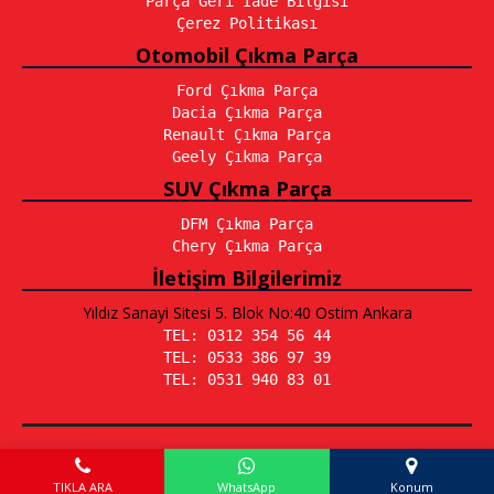
Parça Geri İade Bilgisi
Çerez Politikası
Otomobil Çıkma Parça
Ford Çıkma Parça
Dacia Çıkma Parça
Renault Çıkma Parça
Geely Çıkma Parça
SUV Çıkma Parça
DFM Çıkma Parça
Chery Çıkma Parça
İletişim Bilgilerimiz
Yıldız Sanayi Sitesi 5. Blok No:40 Ostim Ankara
TEL: 0312 354 56 44
TEL: 0533 386 97 39
TEL: 0531 940 83 01
Emir Otomotiv © 2026 - Tüm Hakları Saklıdır.
Tasarım:
Yaşarlar Bilişim
TIKLA ARA
WhatsApp
Konum