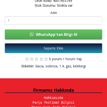
Ürün Kodu: 4007453799
Stok Durumu: Stokta var
Adet
WhatsApp'tan Bilgi Al
Sepete Ekle
0 yorum
/
Yorum Yap
Etiketler:
dacia
,
solenza
,
1.4
,
gaz
,
kelebegi
Firmamız Hakkında
Hakkımızda
Parça Teslimat Bilgisi