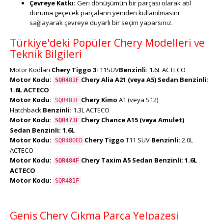
Çevreye Katkı:
Geri dönüşümün bir parçası olarak atıl
duruma geçecek parçaların yeniden kullanılmasını
sağlayarak çevreye duyarlı bir seçim yaparsınız.
Türkiye'deki Popüler Chery Modelleri ve
Teknik Bilgileri
Motor Kodları
Chery Tiggo 3
T11SUV
Benzinli:
1.6L ACTECO
Motor Kodu:
Chery Alia
A21 (veya A5) Sedan
Benzinli:
SQR481F
1.6L ACTECO
Motor Kodu:
Chery Kimo
A1 (veya S12)
SQR481F
Hatchback
Benzinli:
1.3L ACTECO
Motor Kodu:
Chery Chance
A15 (veya Amulet)
SQR473F
Sedan
Benzinli:
1.6L
Motor Kodu:
Chery Tiggo
T11 SUV
Benzinli:
2.0L
SQR480ED
ACTECO
Motor Kodu:
Chery Taxim
A5 Sedan
Benzinli:
1.6L
SQR484F
ACTECO
Motor Kodu:
SQR481F
Geniş Chery Çıkma Parça Yelpazesi