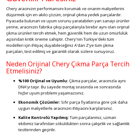
Chery aracınızın performansını korumak ve onarım maliyetlerini
düşürmek için en akılcı çözüm, orijinal çıkma yedek parçalardır.
Piyasada bulunan ve uyum sorunu yaratabilen yan sanayi ürünler
yerine, aracınızın fabrika çıkışı parçalarıyla birebir aynı olan orijinal
çıkma ürünleri tercih etmek, hem güvenlik hem de uzun ömürlülük
açısından kritik öneme sahiptir. Chery'nin Türkiye'deki tüm
modelleri için ihtiyaç duyabileceğiniz A'dan Z'ye tüm çıkma
parçaları, test edilmiş ve garantili olarak sizlere sunuyoruz.
Neden Orijinal Chery Çıkma Parça Tercih
Etmelisiniz?
%100 Orijinal ve Uyumlu:
Çıkma parçalar, aracınızla aynı
DNA'yı taşır. Bu sayede montaj sırasında ve sonrasında
hiçbir uyum problemi yaşamazsınız.
Ekonomik Çözümler:
Sıfır parça fiyatlarına göre çok daha
uygun maliyetlerle aracınızın ihtiyacını karşılarsınız.
Kalite Kontrolü Yapılmış:
Tüm parçalarımız, uzman
ekibimiz tarafından söküldükten sonra çalışırlık ve sağlamlık
testlerinden geçirilir.