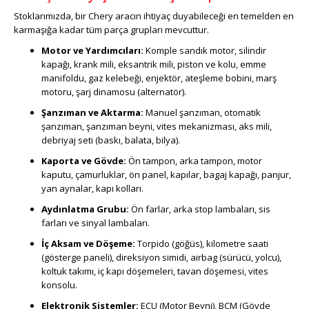
Stoklarımızda, bir Chery aracın ihtiyaç duyabileceği en temelden en
karmaşığa kadar tüm parça grupları mevcuttur.
Motor ve Yardımcıları:
Komple sandık motor, silindir
kapağı, krank mili, eksantrik mili, piston ve kolu, emme
manifoldu, gaz kelebeği, enjektör, ateşleme bobini, marş
motoru, şarj dinamosu (alternatör).
Şanzıman ve Aktarma:
Manuel şanzıman, otomatik
şanzıman, şanzıman beyni, vites mekanizması, aks mili,
debriyaj seti (baskı, balata, bilya).
Kaporta ve Gövde:
Ön tampon, arka tampon, motor
kaputu, çamurluklar, ön panel, kapılar, bagaj kapağı, panjur,
yan aynalar, kapı kolları.
Aydınlatma Grubu:
Ön farlar, arka stop lambaları, sis
farları ve sinyal lambaları.
İç Aksam ve Döşeme:
Torpido (göğüs), kilometre saati
(gösterge paneli), direksiyon simidi, airbag (sürücü, yolcu),
koltuk takımı, iç kapı döşemeleri, tavan döşemesi, vites
konsolu.
Elektronik Sistemler:
ECU (Motor Beyni), BCM (Gövde