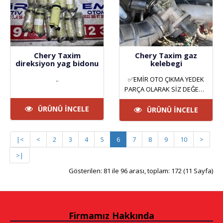
Chery Taxim
Chery Taxim gaz
direksiyon yag bidonu
kelebegi
..
✅EMİR OTO ÇIKMA YEDEK
PARÇA OLARAK SİZ DEĞERLİ
MÜŞTERİLERİMİZE HİZMET
ÜRÜNÜ İNCELE
VERMEKTEYİZ. ANKARA
ÜRÜNÜ İNCELE
YILDIZ SAN..
|<
<
2
3
4
5
6
7
8
9
10
>
>|
Gösterilen: 81 ile 96 arası, toplam: 172 (11 Sayfa)
Firmamız Hakkında