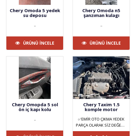
Chery Omoda 5 yedek
Chery Omoda n5
su deposu
şanzıman kulagı
..
..
ÜRÜNÜ İNCELE
ÜRÜNÜ İNCELE
Chery Omopda 5 sol
Chery Taxim 1.5
ön iç kapı kolu
komple motor
..
✅EMİR OTO ÇIKMA YEDEK
PARÇA OLARAK SİZ DEĞERLİ
MÜŞTERİLERİMİZE HİZMET