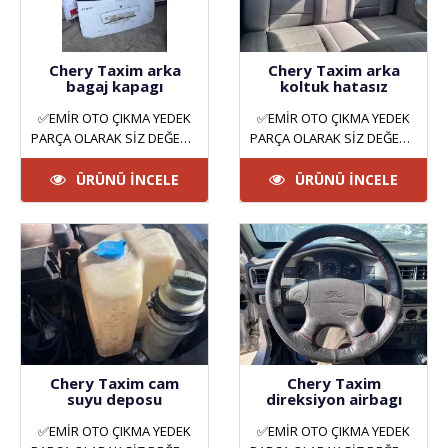
Chery Taxim arka
Chery Taxim arka
bagaj kapagı
koltuk hatasız
✅EMİR OTO ÇIKMA YEDEK
✅EMİR OTO ÇIKMA YEDEK
PARÇA OLARAK SİZ DEĞERLİ
PARÇA OLARAK SİZ DEĞERLİ
MÜŞTERİLERİMİZE HİZMET
MÜŞTERİLERİMİZE HİZMET
VERMEKTEYİZ. ANKARA
VERMEKTEYİZ. ANKARA
ÜRÜNÜ İNCELE
ÜRÜNÜ İNCELE
YILDIZ SAN..
YILDIZ SAN..
Chery Taxim cam
Chery Taxim
suyu deposu
direksiyon airbagı
✅EMİR OTO ÇIKMA YEDEK
✅EMİR OTO ÇIKMA YEDEK