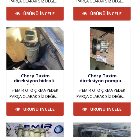
PARÇA OLARAK SİZ DEĞERLİ
PARÇA OLARAK SİZ DEĞERLİ
MÜŞTERİLERİMİZE HİZMET
MÜŞTERİLERİMİZE HİZMET
VERMEKTEYİZ. ANKARA
VERMEKTEYİZ. ANKARA
ÜRÜNÜ İNCELE
ÜRÜNÜ İNCELE
YILDIZ SAN..
YILDIZ SAN..
Chery Taxim
Chery Taxim
direksiyon hidrolik
direksiyon pompası
bidonu
çıkma
✅EMİR OTO ÇIKMA YEDEK
✅EMİR OTO ÇIKMA YEDEK
PARÇA OLARAK SİZ DEĞERLİ
PARÇA OLARAK SİZ DEĞERLİ
MÜŞTERİLERİMİZE HİZMET
MÜŞTERİLERİMİZE HİZMET
VERMEKTEYİZ. ANKARA
VERMEKTEYİZ. ANKARA
ÜRÜNÜ İNCELE
ÜRÜNÜ İNCELE
YILDIZ SAN..
YILDIZ SAN..