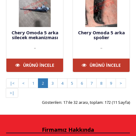
Chery Omoda 5 arka
Chery Omoda 5 arka
silecek mekanizması
spolier
..
..
ÜRÜNÜ İNCELE
ÜRÜNÜ İNCELE
|<
<
1
2
3
4
5
6
7
8
9
>
>|
Gösterilen: 17 ile 32 arası, toplam: 172 (11 Sayfa)
Firmamız Hakkında