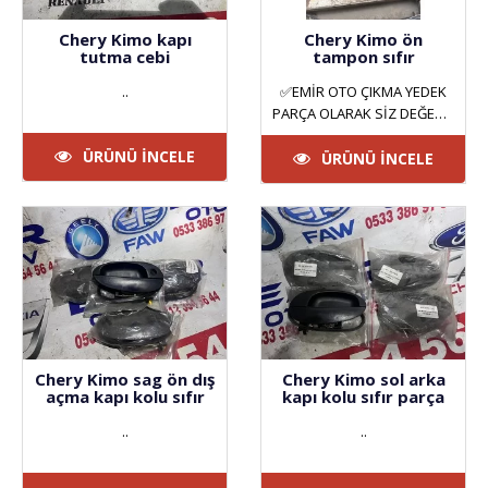
Chery Kimo kapı
Chery Kimo ön
tutma cebi
tampon sıfır
..
✅EMİR OTO ÇIKMA YEDEK
PARÇA OLARAK SİZ DEĞERLİ
MÜŞTERİLERİMİZE HİZMET
ÜRÜNÜ İNCELE
VERMEKTEYİZ. ANKARA
ÜRÜNÜ İNCELE
YILDIZ SAN..
Chery Kimo sag ön dış
Chery Kimo sol arka
açma kapı kolu sıfır
kapı kolu sıfır parça
..
..