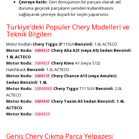
Çevreye Katkı:
Geri dönüşümün bir parçası olarak atıl
duruma geçecek parçaların yeniden kullanılmasını
sağlayarak çevreye duyarlı bir seçim yaparsınız.
Türkiye'deki Popüler Chery Modelleri ve
Teknik Bilgileri
Motor Kodları
Chery Tiggo 3
T11SUV
Benzinli:
1.6L ACTECO
Motor Kodu:
Chery Alia
A21 (veya A5) Sedan
Benzinli:
SQR481F
1.6L ACTECO
Motor Kodu:
Chery Kimo
A1 (veya S12)
SQR481F
Hatchback
Benzinli:
1.3L ACTECO
Motor Kodu:
Chery Chance
A15 (veya Amulet)
SQR473F
Sedan
Benzinli:
1.6L
Motor Kodu:
Chery Tiggo
T11 SUV
Benzinli:
2.0L
SQR480ED
ACTECO
Motor Kodu:
Chery Taxim
A5 Sedan
Benzinli:
1.6L
SQR484F
ACTECO
Motor Kodu:
SQR481F
Geniş Chery Çıkma Parça Yelpazesi