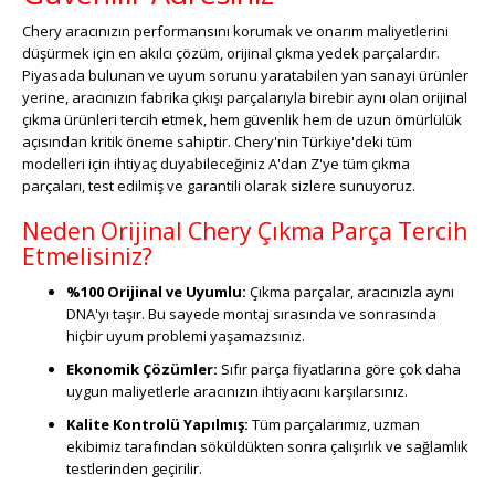
Chery aracınızın performansını korumak ve onarım maliyetlerini
düşürmek için en akılcı çözüm, orijinal çıkma yedek parçalardır.
Piyasada bulunan ve uyum sorunu yaratabilen yan sanayi ürünler
yerine, aracınızın fabrika çıkışı parçalarıyla birebir aynı olan orijinal
çıkma ürünleri tercih etmek, hem güvenlik hem de uzun ömürlülük
açısından kritik öneme sahiptir. Chery'nin Türkiye'deki tüm
modelleri için ihtiyaç duyabileceğiniz A'dan Z'ye tüm çıkma
parçaları, test edilmiş ve garantili olarak sizlere sunuyoruz.
Neden Orijinal Chery Çıkma Parça Tercih
Etmelisiniz?
%100 Orijinal ve Uyumlu:
Çıkma parçalar, aracınızla aynı
DNA'yı taşır. Bu sayede montaj sırasında ve sonrasında
hiçbir uyum problemi yaşamazsınız.
Ekonomik Çözümler:
Sıfır parça fiyatlarına göre çok daha
uygun maliyetlerle aracınızın ihtiyacını karşılarsınız.
Kalite Kontrolü Yapılmış:
Tüm parçalarımız, uzman
ekibimiz tarafından söküldükten sonra çalışırlık ve sağlamlık
testlerinden geçirilir.