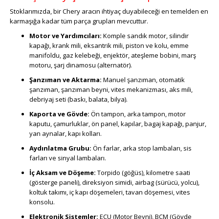
Stoklarımızda, bir Chery aracın ihtiyaç duyabileceği en temelden en
karmaşığa kadar tüm parça grupları mevcuttur.
Motor ve Yardımcıları:
Komple sandık motor, silindir
kapağı, krank mili, eksantrik mili, piston ve kolu, emme
manifoldu, gaz kelebeği, enjektör, ateşleme bobini, marş
motoru, şarj dinamosu (alternatör).
Şanzıman ve Aktarma:
Manuel şanzıman, otomatik
şanzıman, şanzıman beyni, vites mekanizması, aks mili,
debriyaj seti (baskı, balata, bilya).
Kaporta ve Gövde:
Ön tampon, arka tampon, motor
kaputu, çamurluklar, ön panel, kapılar, bagaj kapağı, panjur,
yan aynalar, kapı kolları.
Aydınlatma Grubu:
Ön farlar, arka stop lambaları, sis
farları ve sinyal lambaları.
İç Aksam ve Döşeme:
Torpido (göğüs), kilometre saati
(gösterge paneli), direksiyon simidi, airbag (sürücü, yolcu),
koltuk takımı, iç kapı döşemeleri, tavan döşemesi, vites
konsolu.
Elektronik Sistemler:
ECU (Motor Beyni), BCM (Gövde