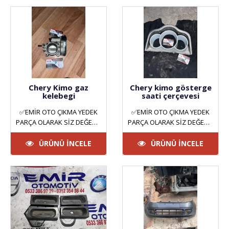
Chery Kimo gaz
Chery kimo gösterge
kelebegi
saati çerçevesi
✅EMİR OTO ÇIKMA YEDEK
✅EMİR OTO ÇIKMA YEDEK
PARÇA OLARAK SİZ DEĞERLİ
PARÇA OLARAK SİZ DEĞERLİ
MÜŞTERİLERİMİZE HİZMET
MÜŞTERİLERİMİZE HİZMET
VERMEKTEYİZ. ANKARA
VERMEKTEYİZ. ANKARA
ÜRÜNÜ İNCELE
ÜRÜNÜ İNCELE
YILDIZ SAN..
YILDIZ SAN..