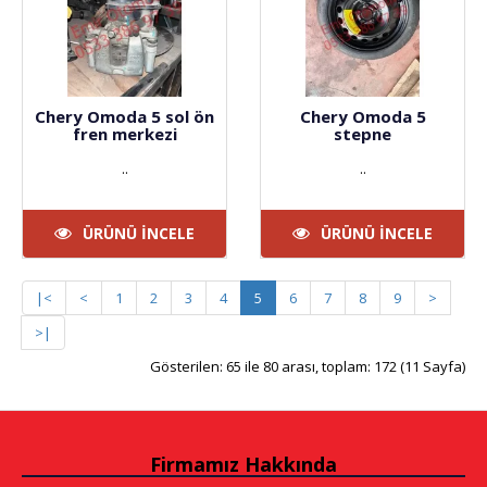
Chery Omoda 5 sol ön
Chery Omoda 5
fren merkezi
stepne
..
..
ÜRÜNÜ İNCELE
ÜRÜNÜ İNCELE
|<
<
1
2
3
4
5
6
7
8
9
>
>|
Gösterilen: 65 ile 80 arası, toplam: 172 (11 Sayfa)
Firmamız Hakkında