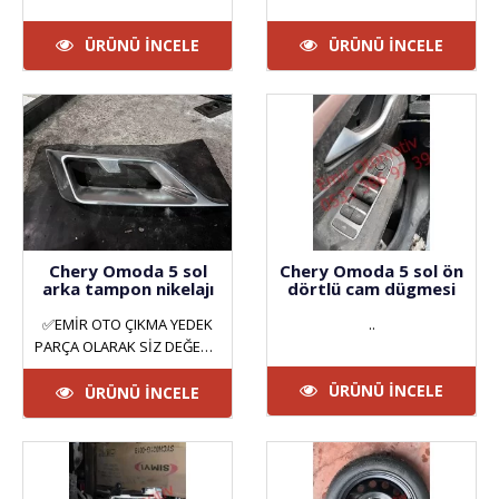
ÜRÜNÜ İNCELE
ÜRÜNÜ İNCELE
Chery Omoda 5 sol
Chery Omoda 5 sol ön
arka tampon nikelajı
dörtlü cam dügmesi
✅EMİR OTO ÇIKMA YEDEK
..
PARÇA OLARAK SİZ DEĞERLİ
MÜŞTERİLERİMİZE HİZMET
ÜRÜNÜ İNCELE
VERMEKTEYİZ. ANKARA
ÜRÜNÜ İNCELE
YILDIZ SAN..