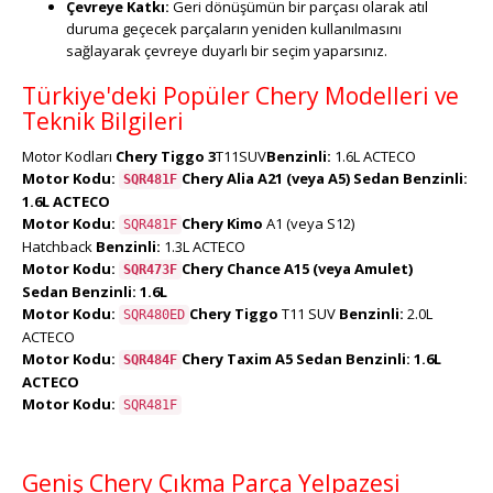
Çevreye Katkı:
Geri dönüşümün bir parçası olarak atıl
duruma geçecek parçaların yeniden kullanılmasını
sağlayarak çevreye duyarlı bir seçim yaparsınız.
Türkiye'deki Popüler Chery Modelleri ve
Teknik Bilgileri
Motor Kodları
Chery Tiggo 3
T11SUV
Benzinli:
1.6L ACTECO
Motor Kodu:
Chery Alia
A21 (veya A5) Sedan
Benzinli:
SQR481F
1.6L ACTECO
Motor Kodu:
Chery Kimo
A1 (veya S12)
SQR481F
Hatchback
Benzinli:
1.3L ACTECO
Motor Kodu:
Chery Chance
A15 (veya Amulet)
SQR473F
Sedan
Benzinli:
1.6L
Motor Kodu:
Chery Tiggo
T11 SUV
Benzinli:
2.0L
SQR480ED
ACTECO
Motor Kodu:
Chery Taxim
A5 Sedan
Benzinli:
1.6L
SQR484F
ACTECO
Motor Kodu:
SQR481F
Geniş Chery Çıkma Parça Yelpazesi