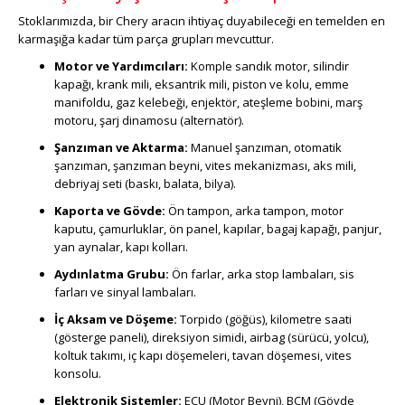
Stoklarımızda, bir Chery aracın ihtiyaç duyabileceği en temelden en
karmaşığa kadar tüm parça grupları mevcuttur.
Motor ve Yardımcıları:
Komple sandık motor, silindir
kapağı, krank mili, eksantrik mili, piston ve kolu, emme
manifoldu, gaz kelebeği, enjektör, ateşleme bobini, marş
motoru, şarj dinamosu (alternatör).
Şanzıman ve Aktarma:
Manuel şanzıman, otomatik
şanzıman, şanzıman beyni, vites mekanizması, aks mili,
debriyaj seti (baskı, balata, bilya).
Kaporta ve Gövde:
Ön tampon, arka tampon, motor
kaputu, çamurluklar, ön panel, kapılar, bagaj kapağı, panjur,
yan aynalar, kapı kolları.
Aydınlatma Grubu:
Ön farlar, arka stop lambaları, sis
farları ve sinyal lambaları.
İç Aksam ve Döşeme:
Torpido (göğüs), kilometre saati
(gösterge paneli), direksiyon simidi, airbag (sürücü, yolcu),
koltuk takımı, iç kapı döşemeleri, tavan döşemesi, vites
konsolu.
Elektronik Sistemler:
ECU (Motor Beyni), BCM (Gövde