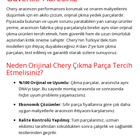
Chery aracınızın performansını korumak ve onarım maliyetlerini
düşürmek için en akılcı çözüm, orijinal çıkma yedek parçalardır.
Piyasada bulunan ve uyum sorunu yaratabilen yan sanayi ürünler
yerine, aracınızın fabrika çıkışı parçalarıyla birebir aynı olan orijinal
çıkma ürünleri tercih etmek, hem güvenlik hem de uzun ömürlülük
açısından kritik öneme sahiptir. Chery'nin Türkiye'deki tüm
modelleri için ihtiyaç duyabileceğiniz A'dan Z'ye tüm çıkma
parçaları, test edilmiş ve garantili olarak sizlere sunuyoruz.
Neden Orijinal Chery Çıkma Parça Tercih
Etmelisiniz?
%100 Orijinal ve Uyumlu:
Çıkma parçalar, aracınızla aynı
DNA'yı taşır. Bu sayede montaj sırasında ve sonrasında
hiçbir uyum problemi yaşamazsınız.
Ekonomik Çözümler:
Sıfır parça fiyatlarına göre çok daha
uygun maliyetlerle aracınızın ihtiyacını karşılarsınız.
Kalite Kontrolü Yapılmış:
Tüm parçalarımız, uzman
ekibimiz tarafından söküldükten sonra çalışırlık ve sağlamlık
testlerinden geçirilir.