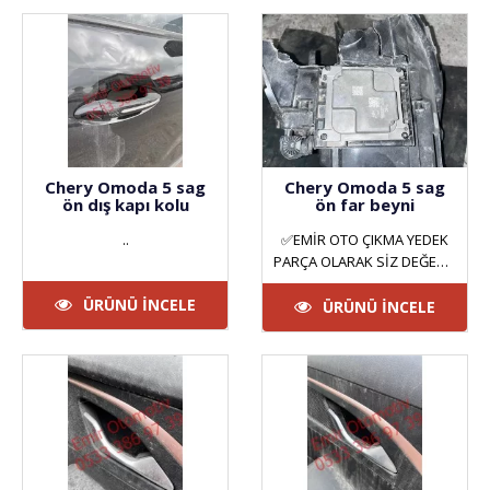
Chery Omoda 5 sag
Chery Omoda 5 sag
ön dış kapı kolu
ön far beyni
..
✅EMİR OTO ÇIKMA YEDEK
PARÇA OLARAK SİZ DEĞERLİ
MÜŞTERİLERİMİZE HİZMET
ÜRÜNÜ İNCELE
VERMEKTEYİZ. ANKARA
ÜRÜNÜ İNCELE
YILDIZ SAN..