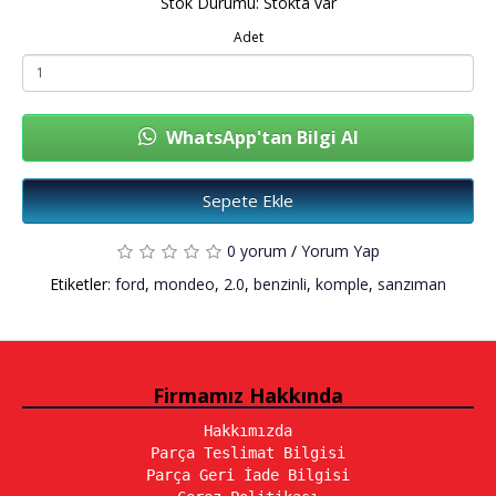
Stok Durumu: Stokta var
Adet
WhatsApp'tan Bilgi Al
Sepete Ekle
0 yorum
/
Yorum Yap
Etiketler:
ford
,
mondeo
,
2.0
,
benzinli
,
komple
,
sanzıman
Firmamız Hakkında
Hakkımızda
Parça Teslimat Bilgisi
Parça Geri İade Bilgisi