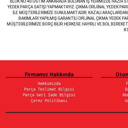
BLOK NO:40 OSTİM ANKARADA BULUNAN İŞ YERİMİZDE HAZIR ST
YEDEK PARÇA SATIŞI YAPMAKTAYIZ. ÇIKMA ORİJİNAL YEDEK PARÇAL
İLE MÜŞTERİLERİMİZE SUNULMAKTADIR. KAZALI ARAÇLARD
BAKIMLARI YAPILMIŞ GARANTİLİ ORİJİNAL ÇIKMA YEDEK PAR
MÜŞTERİLERİMİZE BORÇ BİLİR HERKESE HAYIRLI VE BOL BEREKETLİ 
8
Firmamız Hakkında
Otom
Hakkımızda
Parça Teslimat Bilgisi
D
Parça Geri İade Bilgisi
Re
Çerez Politikası
G