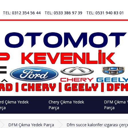
TEL: 0312 354 56 44
TEL: 0533 386 97 39
TEL: 0531 940 83 01
rd Çıkma Yedek
Chery Çıkma Yedek
DFM Çıkma 
rça
Parça
Parça
DFM Çıkma Yedek Parça
Dfm succe kalorifer ızgarası çerç