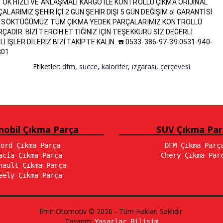
OK HIZLI VE ANLAŞMALI KARGO İLE KONTROLLÜ ÇIKMA ORİJİNAL
ARIMIZ ŞEHİR İÇİ 2 GÜN ŞEHİR DIŞI 5 GÜN DEĞİŞİM ol GARANTİSİ
AN SÖKTÜĞÜMÜZ TÜM ÇIKMA YEDEK PARÇALARIMIZ KONTROLLÜ
ÇADIR. BİZİ TERCİH ETTİĞİNİZ İÇİN TEŞEKKÜRÜ SİZ DEĞERLİ
İŞLER DİLERİZ BİZİ TAKİPTE KALIN. ☎️ 0533-386-97-39 0531-940-
301
Etiketler:
dfm
,
succe
,
kalorifer
,
ızgarası
,
çerçevesi
obil Çıkma Parça
SUV Çıkma Par
Ford Çıkma Parça
DFM Çıkma Parç
acia Çıkma Parça
Chery Çıkma Par
nault Çıkma Parça
eely Çıkma Parça
Emir Otomotiv © 2026 - Tüm Hakları Saklıdır.
Tasarım:
Yaşarlar Bilişim