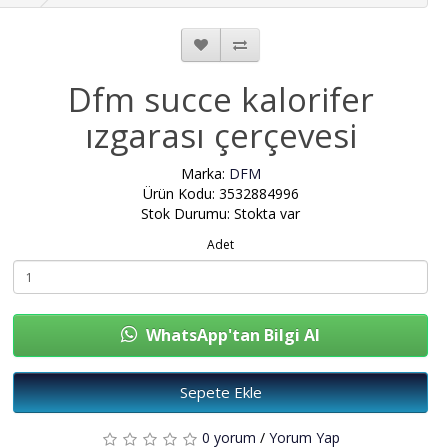
Dfm succe kalorifer
ızgarası çerçevesi
Marka:
DFM
Ürün Kodu: 3532884996
Stok Durumu: Stokta var
Adet
WhatsApp'tan Bilgi Al
Sepete Ekle
0 yorum
/
Yorum Yap