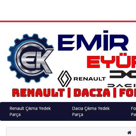
Renault Çıkma Yedek
Dacia Çıkma Yedek
Fo
Parça
Parça
Pa