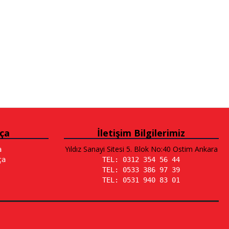
ça
İletişim Bilgilerimiz
Yıldız Sanayi Sitesi 5. Blok No:40 Ostim Ankara
a
ça
TEL: 0312 354 56 44
TEL: 0533 386 97 39
TEL: 0531 940 83 01