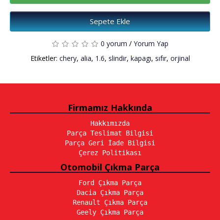
Sepete Ekle
0 yorum
/
Yorum Yap
Etiketler:
chery
,
alia
,
1.6
,
slindir
,
kapagı
,
sıfır
,
orjinal
Firmamız Hakkında
Hakkımızda
Parça Teslimat Bilgisi
Parça Geri İade Bilgisi
Çerez Politikası
Otomobil Çıkma Parça
Ford Çıkma Parça
Dacia Çıkma Parça
Renault Çıkma Parça
Geely Çıkma Parça