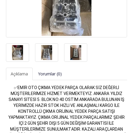
Açıklama
Yorumlar (0)
✅EMİR OTO ÇIKMA YEDEK PARÇA OLARAK SİZ DEĞERLİ
MÜŞTERİLERİMİZE HİZMET VERMEKTEYİZ. ANKARA YILDIZ
SANAYİ SİTESİ 5. BLOK NO:40 OSTİM ANKARADA BULUNAN İŞ
YERİMİZDE HAZIR STOK HIZLI VE ANLAŞMALI KARGO İLE
KONTROLLÜ ÇIKMA ORİJİNAL YEDEK PARÇA SATIŞI
YAPMAKTAYIZ. ÇIKMA ORİJİNAL YEDEK PARÇALARIMIZ ŞEHİR
İÇİ 2 GÜN ŞEHİR DIŞI 5 GÜN DEĞİŞİM GARANTİSİ İLE
MÜŞTERİLERİMİZE SUNULMAKTADIR. KAZALI ARAÇLARDAN