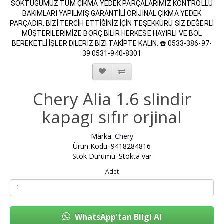
SÖKTÜĞÜMÜZ TÜM ÇIKMA YEDEK PARÇALARIMIZ KONTROLLÜ
BAKIMLARI YAPILMIŞ GARANTİLİ ORİJİNAL ÇIKMA YEDEK
PARÇADIR. BİZİ TERCİH ETTİĞİNİZ İÇİN TEŞEKKÜRÜ SİZ DEĞERLİ
MÜŞTERİLERİMİZE BORÇ BİLİR HERKESE HAYIRLI VE BOL
BEREKETLİ İŞLER DİLERİZ BİZİ TAKİPTE KALIN. ☎️ 0533-386-97-
39 0531-940-8301
Chery Alia 1.6 slindir
kapagı sıfır orjinal
Marka:
Chery
Ürün Kodu: 9418284816
Stok Durumu: Stokta var
Adet
WhatsApp'tan Bilgi Al