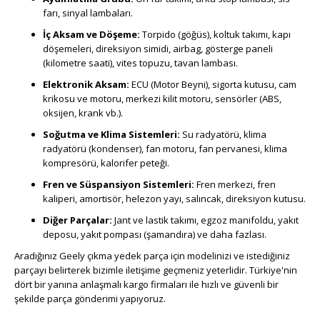
farı, sinyal lambaları.
İç Aksam ve Döşeme:
Torpido (göğüs), koltuk takımı, kapı
döşemeleri, direksiyon simidi, airbag, gösterge paneli
(kilometre saati), vites topuzu, tavan lambası.
Elektronik Aksam:
ECU (Motor Beyni), sigorta kutusu, cam
krikosu ve motoru, merkezi kilit motoru, sensörler (ABS,
oksijen, krank vb.).
Soğutma ve Klima Sistemleri:
Su radyatörü, klima
radyatörü (kondenser), fan motoru, fan pervanesi, klima
kompresörü, kalorifer peteği.
Fren ve Süspansiyon Sistemleri:
Fren merkezi, fren
kaliperi, amortisör, helezon yayı, salıncak, direksiyon kutusu.
Diğer Parçalar:
Jant ve lastik takımı, egzoz manifoldu, yakıt
deposu, yakıt pompası (şamandıra) ve daha fazlası.
Aradığınız Geely çıkma yedek parça için modelinizi ve istediğiniz
parçayı belirterek bizimle iletişime geçmeniz yeterlidir. Türkiye'nin
dört bir yanına anlaşmalı kargo firmaları ile hızlı ve güvenli bir
şekilde parça gönderimi yapıyoruz.