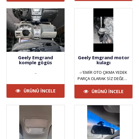
YILDIZ SAN..
Geely Emgrand
Geely Emgrand motor
komple gögüs
kulagı
..
✅EMİR OTO ÇIKMA YEDEK
PARÇA OLARAK SİZ DEĞERLİ
MÜŞTERİLERİMİZE HİZMET
ÜRÜNÜ İNCELE
VERMEKTEYİZ. ANKARA
ÜRÜNÜ İNCELE
YILDIZ SAN..