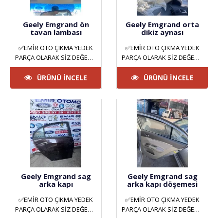
Geely Emgrand ön
Geely Emgrand orta
tavan lambası
dikiz aynası
✅EMİR OTO ÇIKMA YEDEK
✅EMİR OTO ÇIKMA YEDEK
PARÇA OLARAK SİZ DEĞERLİ
PARÇA OLARAK SİZ DEĞERLİ
MÜŞTERİLERİMİZE HİZMET
MÜŞTERİLERİMİZE HİZMET
VERMEKTEYİZ. ANKARA
VERMEKTEYİZ. ANKARA
ÜRÜNÜ İNCELE
ÜRÜNÜ İNCELE
YILDIZ SAN..
YILDIZ SAN..
Geely Emgrand sag
Geely Emgrand sag
arka kapı
arka kapı döşemesi
✅EMİR OTO ÇIKMA YEDEK
✅EMİR OTO ÇIKMA YEDEK
PARÇA OLARAK SİZ DEĞERLİ
PARÇA OLARAK SİZ DEĞERLİ