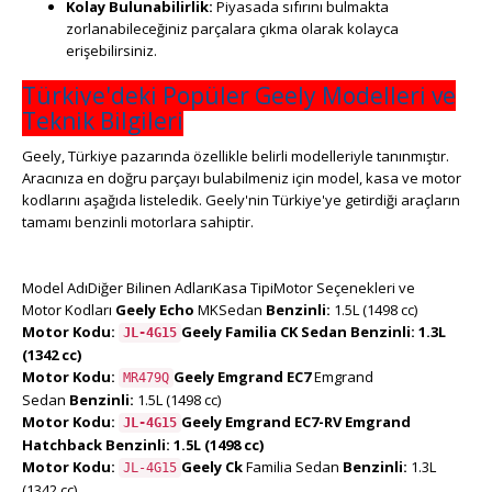
Kolay Bulunabilirlik:
Piyasada sıfırını bulmakta
zorlanabileceğiniz parçalara çıkma olarak kolayca
erişebilirsiniz.
Türkiye'deki Popüler Geely Modelleri ve
Teknik Bilgileri
Geely, Türkiye pazarında özellikle belirli modelleriyle tanınmıştır.
Aracınıza en doğru parçayı bulabilmeniz için model, kasa ve motor
kodlarını aşağıda listeledik. Geely'nin Türkiye'ye getirdiği araçların
tamamı benzinli motorlara sahiptir.
Model AdıDiğer Bilinen AdlarıKasa TipiMotor Seçenekleri ve
Motor Kodları
Geely Echo
MKSedan
Benzinli:
1.5L (1498 cc)
Motor Kodu:
Geely Familia
CK Sedan
Benzinli:
1.3L
JL-4G15
(1342 cc)
Motor Kodu:
Geely Emgrand EC7
Emgrand
MR479Q
Sedan
Benzinli:
1.5L (1498 cc)
Motor Kodu:
Geely Emgrand EC7-RV
Emgrand
JL-4G15
Hatchback
Benzinli:
1.5L (1498 cc)
Motor Kodu:
Geely Ck
Familia Sedan
Benzinli:
1.3L
JL-4G15
(1342 cc)