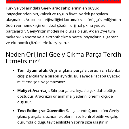
Türkiye yollarındaki Geely araç sahiplerinin en büyük
ihtiyaçlarından biri, kaliteli ve uygun fiyatlı yedek parçalara
ulaşmaktır. Aracınızın orijinalliğini korumak ve sürüş güvenliğinden
ödün vermemek için en ideal çözüm, orijinal çıkma yedek
parçalardır. Geely'nizin modeli ne olursa olsun, A'dan Z'ye tüm
mekanik, kaporta ve elektronik çıkma parça ihtiyaçlarınızı garantili
ve ekonomik çözümlerle karşılıyoruz.
Neden Orijinal Geely Çıkma Parça Tercih
Etmelisiniz?
Tam Uyumluluk:
Orijinal çıkma parçalar, aracınızın fabrika
çıkışı parçalarıyla birebir aynıdır. Bu sayede "acaba uyacak
mı?" endişesi yaşamazsınız.
Maliyet Avantajı:
Sıfır parçalara kıyasla çok daha bütçe
dostudur. Aracınızın onarım maliyetlerini önemli ölçüde
düşürür.
Test Edilmiş ve Güvenilir:
Satışa sunduğumuz tüm Geely
çıkma parçaları, uzman ekiplerimizce kontrol edilir ve çalışır
durumda olduğu teyit edildikten sonra size ulaştırılır.