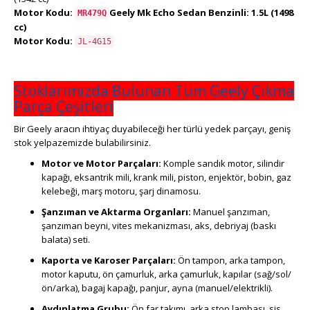
Motor Kodu:
Geely Mk
Echo Sedan
Benzinli:
1.5L (1498
MR479Q
cc)
Motor Kodu:
JL-4G15
Stoklarımızda Bulunan Tüm Geely Çıkma
Parça Çeşitleri
Bir Geely aracın ihtiyaç duyabileceği her türlü yedek parçayı, geniş
stok yelpazemizde bulabilirsiniz.
Motor ve Motor Parçaları:
Komple sandık motor, silindir
kapağı, eksantrik mili, krank mili, piston, enjektör, bobin, gaz
kelebeği, marş motoru, şarj dinamosu.
Şanzıman ve Aktarma Organları:
Manuel şanzıman,
şanzıman beyni, vites mekanizması, aks, debriyaj (baskı
balata) seti.
Kaporta ve Karoser Parçaları:
Ön tampon, arka tampon,
motor kaputu, ön çamurluk, arka çamurluk, kapılar (sağ/sol/
ön/arka), bagaj kapağı, panjur, ayna (manuel/elektrikli).
Aydınlatma Grubu:
Ön far takımı, arka stop lambası, sis