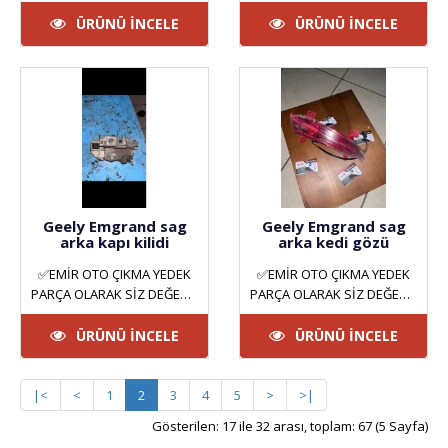
MÜŞTERİLERİMİZE HİZMET
MÜŞTERİLERİMİZE HİZMET
VERMEKTEYİZ. ANKARA
VERMEKTEYİZ. ANKARA
ÜRÜNÜ İNCELE
ÜRÜNÜ İNCELE
YILDIZ SAN..
YILDIZ SAN..
Geely Emgrand sag
Geely Emgrand sag
arka kapı kilidi
arka kedi gözü
✅EMİR OTO ÇIKMA YEDEK
✅EMİR OTO ÇIKMA YEDEK
PARÇA OLARAK SİZ DEĞERLİ
PARÇA OLARAK SİZ DEĞERLİ
MÜŞTERİLERİMİZE HİZMET
MÜŞTERİLERİMİZE HİZMET
VERMEKTEYİZ. ANKARA
VERMEKTEYİZ. ANKARA
ÜRÜNÜ İNCELE
ÜRÜNÜ İNCELE
YILDIZ SAN..
YILDIZ SAN..
|<
<
1
2
3
4
5
>
>|
Gösterilen: 17 ile 32 arası, toplam: 67 (5 Sayfa)