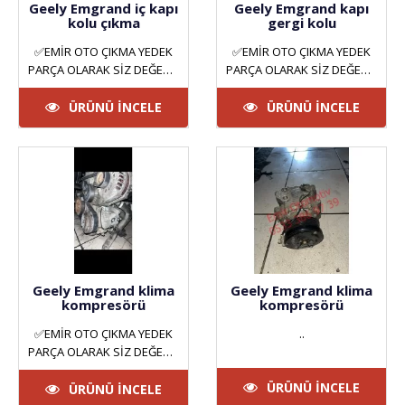
Geely Emgrand iç kapı
Geely Emgrand kapı
kolu çıkma
gergi kolu
✅EMİR OTO ÇIKMA YEDEK
✅EMİR OTO ÇIKMA YEDEK
PARÇA OLARAK SİZ DEĞERLİ
PARÇA OLARAK SİZ DEĞERLİ
MÜŞTERİLERİMİZE HİZMET
MÜŞTERİLERİMİZE HİZMET
VERMEKTEYİZ. ANKARA
VERMEKTEYİZ. ANKARA
ÜRÜNÜ İNCELE
ÜRÜNÜ İNCELE
YILDIZ SAN..
YILDIZ SAN..
Geely Emgrand klima
Geely Emgrand klima
kompresörü
kompresörü
✅EMİR OTO ÇIKMA YEDEK
..
PARÇA OLARAK SİZ DEĞERLİ
MÜŞTERİLERİMİZE HİZMET
ÜRÜNÜ İNCELE
VERMEKTEYİZ. ANKARA
ÜRÜNÜ İNCELE