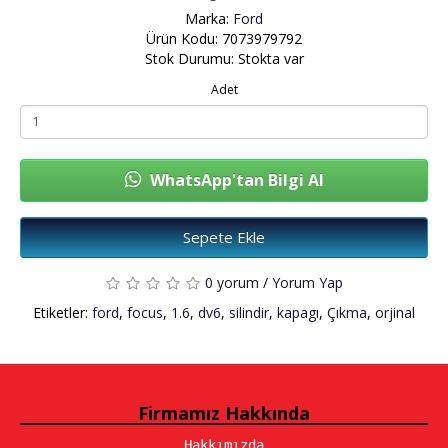
Marka:
Ford
Ürün Kodu: 7073979792
Stok Durumu: Stokta var
Adet
WhatsApp'tan Bilgi Al
Sepete Ekle
0 yorum
/
Yorum Yap
Etiketler:
ford
,
focus
,
1.6
,
dv6
,
silindir
,
kapagı
,
Çıkma
,
orjinal
Firmamız Hakkında
Hakkımızda