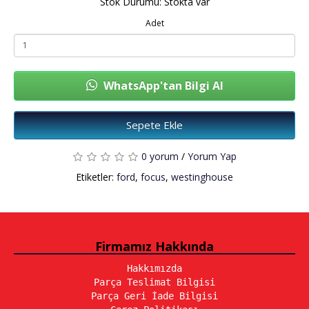
Stok Durumu: Stokta var
Adet
WhatsApp'tan Bilgi Al
Sepete Ekle
0 yorum
/
Yorum Yap
Etiketler:
ford
,
focus
,
westinghouse
Firmamız Hakkında
Hakkımızda
Parça Teslimat Bilgisi
Parça Geri İade Bilgisi